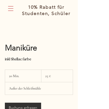
10% Rabatt für
Studenten, Schüler
Maniküre
inkl Shellac farbe
25
Euro
20 Min.
2
25 €
0
M
Außer der Schleifmühle
i
n
.
Buchung anfragen